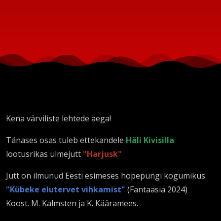
Kena värviliste lehtede aega!
Tänases osas tuleb ettekandele
Häli Kivisilla
lootusrikas ulmejutt
"Harjusk"
Jutt on ilmunud Eesti esimeses hopepungi kogumikus
"Kübeke elutervet vihkamist"
(Fantaasia 2024)
Koost. M. Kalmsten ja K. Kääramees.