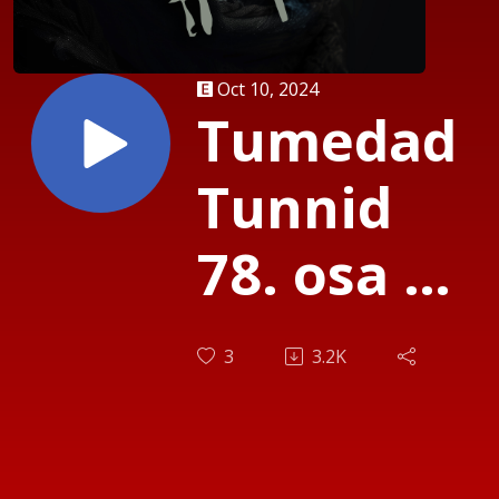
Oct 10, 2024
Tumedad
Tunnid
78. osa H.
Kivisild
3
3.2K
"Harjusk"