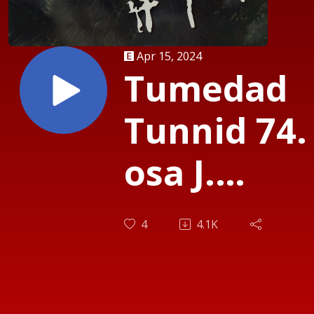
Apr 15, 2024
Tumedad
Tunnid 74.
osa J.
Raidma
4
4.1K
"Libakass"