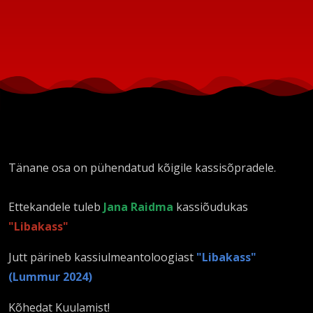
Tänane osa on pühendatud kõigile kassisõpradele.
Ettekandele tuleb
Jana Raidma
kassiõudukas
"Libakass"
Jutt pärineb kassiulmeantoloogiast
"Libakass"
(Lummur 2024)
Kõhedat Kuulamist!