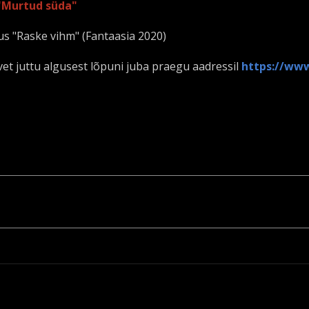
"Murtud süda"
us "Raske vihm" (Fantaasia 2020)
vet juttu algusest lõpuni juba praegu aadressil
https://ww