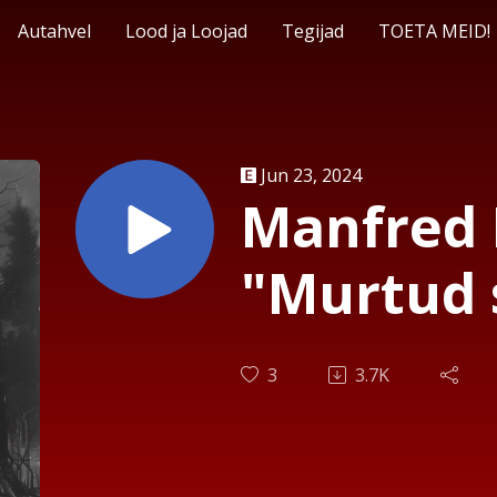
Autahvel
Lood ja Loojad
Tegijad
TOETA MEID!
Jun 23, 2024
Manfred
"Murtud 
3
3.7K